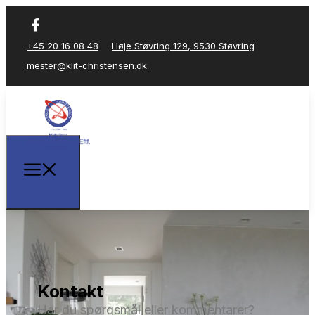
+45 20 16 08 48
Høje Støvring 129, 9530 Støvring
mester@klit-christensen.dk
Kontakt
Har du spørgsmål eller kommentarer?