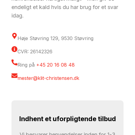
endeligt et kald hvis du har brug for et svar
idag.
Høje Støvring 129, 9530 Støvring
CVR: 26142326
Ring på
+45 20 16 08 48
mester@klit-christensen.dk
Indhent et uforpligtende tilbud
Vi besvarer henvendelser inden for 1-3