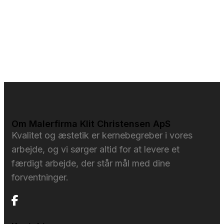
Om Malerfirma Klit Christensen ApS
Kvalitet og æstetik er kernebegreber i vores
arbejde, og vi sørger altid for at levere et
færdigt arbejde, der står mål med dine
forventninger.