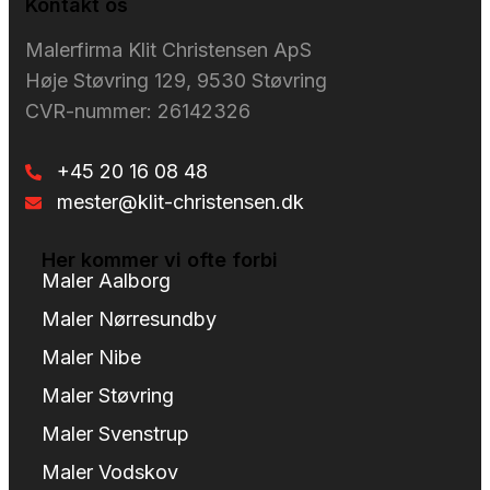
Kontakt os
Malerfirma Klit Christensen ApS
Høje Støvring 129, 9530 Støvring
CVR-nummer: 26142326
+45 20 16 08 48
mester@klit-christensen.dk
Her kommer vi ofte forbi
Maler Aalborg
Maler Nørresundby
Maler Nibe
Maler Støvring
Maler Svenstrup
Maler Vodskov